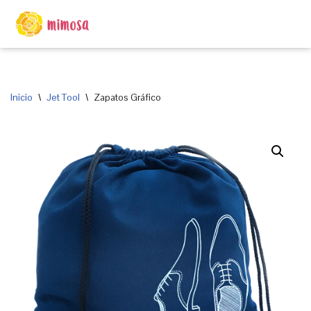
Saltar
al
contenido
Inicio
\
Jet Tool
\
Zapatos Gráfico