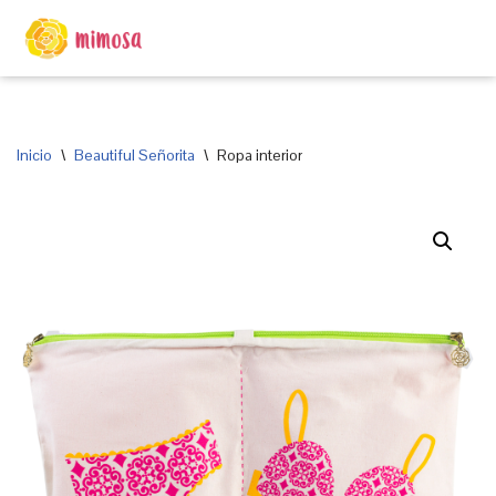
Saltar
al
contenido
Inicio
\
Beautiful Señorita
\
Ropa interior