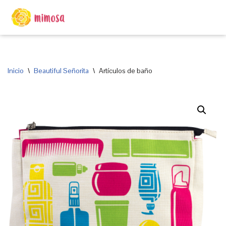
Saltar
al
contenido
Inicio
\
Beautiful Señorita
\
Artículos de baño